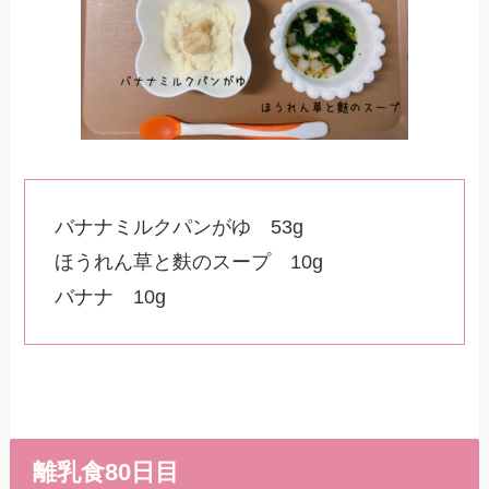
バナナミルクパンがゆ 53g
ほうれん草と麩のスープ 10g
バナナ 10g
離乳食80日目