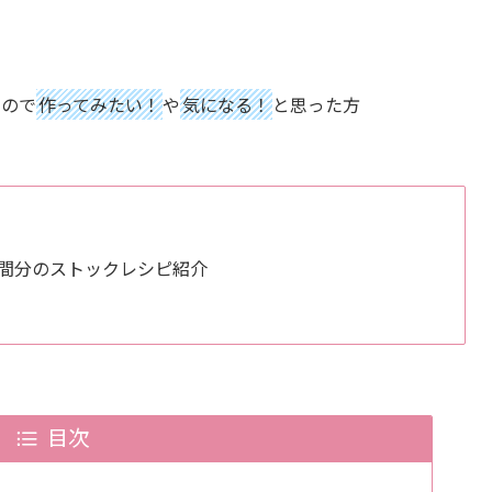
すので
作ってみたい！
や
気になる！
と思った方
。
週間分のストックレシピ紹介
目次