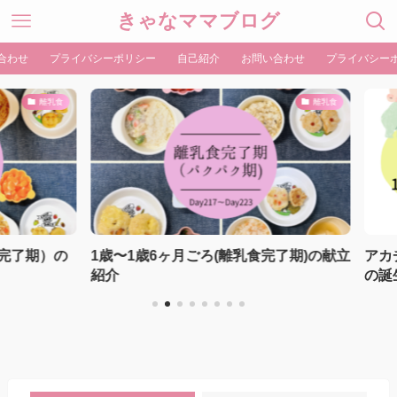
きゃなママブログ
合わせ
プライバシーポリシー
自己紹介
お問い合わせ
プライバシー
離乳食
離乳食
了期）の
1歳〜1歳6ヶ月ごろ(離乳食完了期)の献立
アカチ
紹介
の誕生